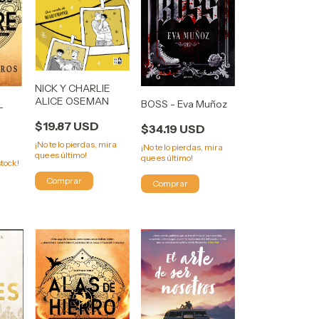
NICK Y CHARLIE
ALICE OSEMAN
BOSS - Eva Muñoz
-
s
$19.87 USD
$34.19 USD
¡No te lo pierdas, mira
¡No te lo pierdas, mira
que es último!
que es último!
tock!