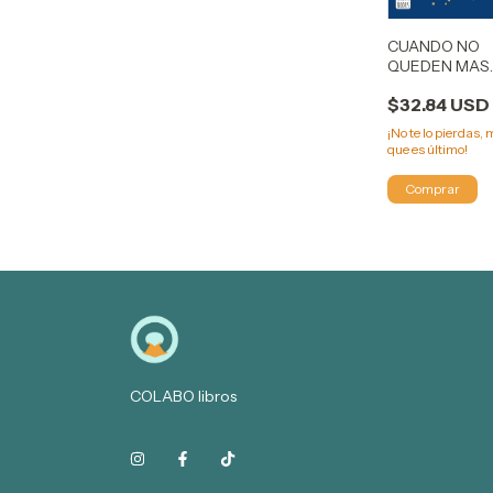
CUANDO NO
QUEDEN MAS
ESTRELLAS Q
$32.84 USD
CONTAR MARI
MARTINEZ
¡No te lo pierdas, 
que es último!
COLABO libros