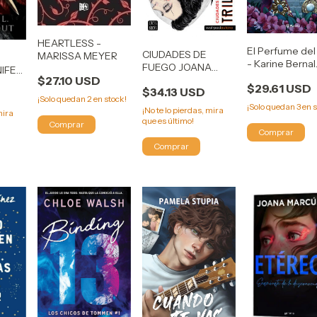
HEARTLESS -
El Perfume del
CIUDADES DE
MARISSA MEYER
- Karine Bernal
FUEGO JOANA
NIFER
Lobo
MARCUS (TRILOGIA
$27.10 USD
T
$29.61 USD
$34.13 USD
FUEGO 3)
¡Solo quedan
2
en stock!
¡Solo quedan
3
en s
¡No te lo pierdas, mira
mira
que es último!