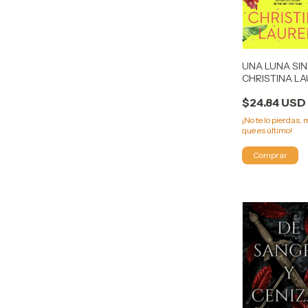
UNA LUNA SIN
CHRISTINA L
$24.84 USD
¡No te lo pierdas, 
que es último!