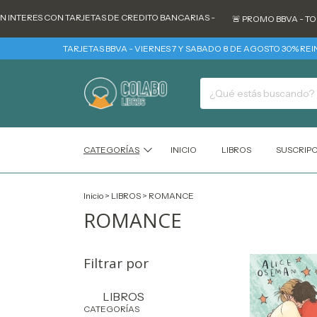
ERES CON TARJETAS DE CREDITO BANCARIAS -
🚨 PROMO BBVA - TODOS LO
TARJETAS BBVA - VIERNES 7 Y SABADO 8 DE AGOSTO 30% REINTEGRO 
CATEGORÍAS
INICIO
LIBROS
SUSCRIP
Inicio
>
LIBROS
>
ROMANCE
ROMANCE
Filtrar por
LIBROS
CATEGORÍAS