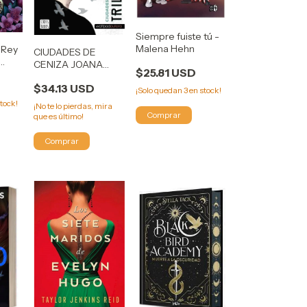
Siempre fuiste tú -
Malena Hehn
 Rey
CIUDADES DE
CENIZA JOANA
$25.81 USD
MARCUS (TRILOGIA
$34.13 USD
FUEGO 2)
¡Solo quedan
3
en stock!
tock!
¡No te lo pierdas, mira
que es último!