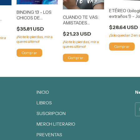
ETÉREO (bilog
BINDING 13 - LOS
extraños 1) - J
CUANDO TE VAS:
CHICOS DE
Marcus
AMISTADES
TOMMEN 1 - CHLOE
UE
$28.64 USD
IMPERFECTAS -
$35.81 USD
WALSH
A
$21.23 USD
PAMELA STUPIA
¡Solo quedan
2
en s
¡No te lo pierdas, mira
mira
que es último!
¡No te lo pierdas, mira
que es último!
INICIO
Ne
LIBROS
SUSCRIPCION
MERCH LITERARIO
PREVENTAS