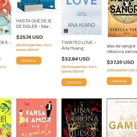
HASTA QUE DEJE
DE DOLER - Mar
Petryk
$25.74 USD
R 5 -
TWISTED LOVE -
¡No te lo pierdas, mira
alas de sangre 
Ana Huang
que es último!
rebecca yarro
D
$32.84 USD
$37.35 USD
mira
¡No te lo pierdas, mira
¡Solo quedan
2
en s
que es último!