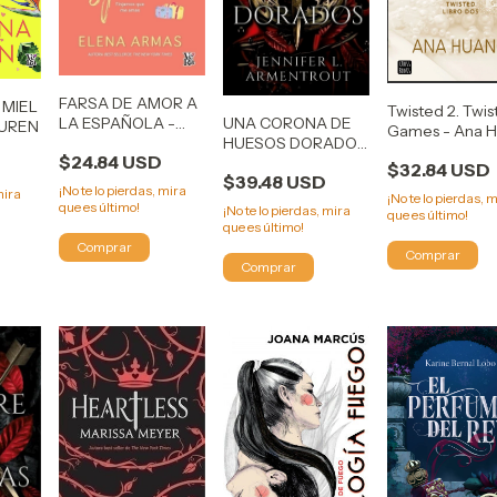
FARSA DE AMOR A
 MIEL
Twisted 2. Twi
UNA CORONA DE
LA ESPAÑOLA -
AUREN
Games - Ana 
HUESOS DORADOS
ARMAS ELENA
$24.84 USD
JENNIFER
$32.84 USD
$39.48 USD
ARMENTROUT
¡No te lo pierdas, mira
mira
¡No te lo pierdas, 
que es último!
¡No te lo pierdas, mira
que es último!
que es último!