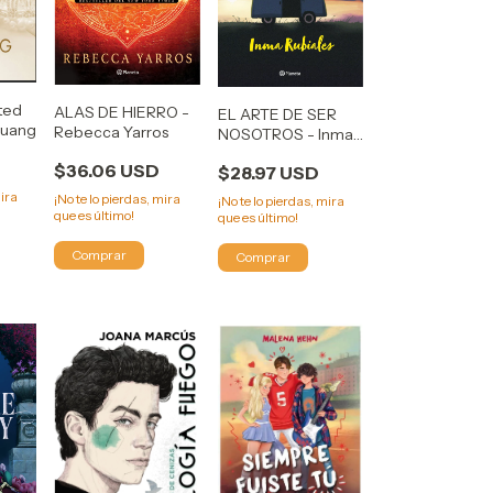
sted
ALAS DE HIERRO -
EL ARTE DE SER
Huang
Rebecca Yarros
NOSOTROS - Inma
Rubiales
$36.06 USD
$28.97 USD
mira
¡No te lo pierdas, mira
¡No te lo pierdas, mira
que es último!
que es último!