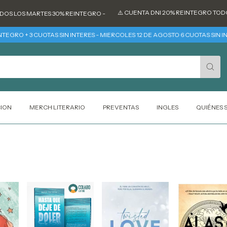
⚠️ CUENTA DNI 20% REINTEGRO TODOS LOS D
S MARTES 30% REINTEGRO -
+ 3 CUOTAS SIN INTERES - MIERCOLES 12 DE AGOSTO 6 CUOTAS SIN INTERES
CION
MERCH LITERARIO
PREVENTAS
INGLES
QUIÉNES