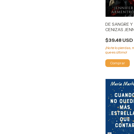
DE SANGRE Y
CENIZAS JEN
ARMENTROU
$39.48 USD
¡No te lo pierdas, 
que es último!