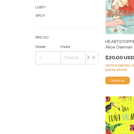
LGBT+
SPICY
PRECIO
HEARTSTOPPE
Alice Oseman
Desde
Hasta
$20.00 US
¡No te lo pierdas, 
que es último!